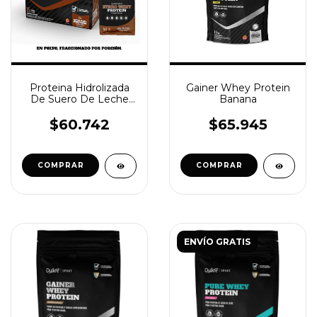
Proteina Hidrolizada
Gainer Whey Protein
De Suero De Leche
Banana
Con Colageno - Sabor
Chocolate
$60.742
$65.945
ENVÍO GRATIS