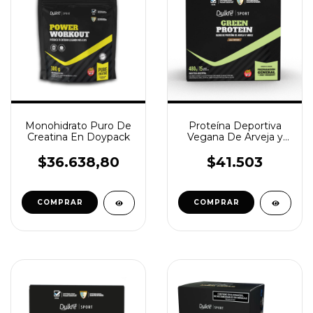
Monohidrato Puro De
Proteína Deportiva
Creatina En Doypack
Vegana De Arveja y
Arroz - Sabor
Chocolate
$36.638,80
$41.503