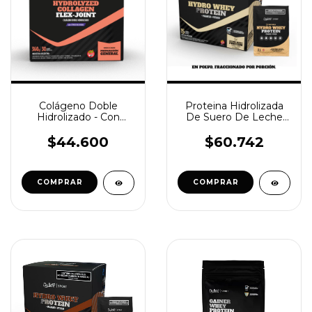
Colágeno Doble
Proteina Hidrolizada
Hidrolizado - Con
De Suero De Leche
Curcuma y Vitamina C
Con Colageno - Sabor
Vainilla
$44.600
$60.742