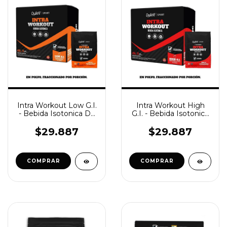
Intra Workout Low G.I.
Intra Workout High
- Bebida Isotonica De
G.I. - Bebida Isotonica
Bajo Indice Glucemico
De Alto Indice
Glucemico
$29.887
$29.887